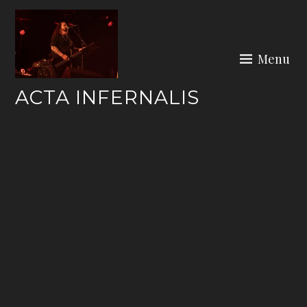
Skip
to
content
Menu
ACTA INFERNALIS