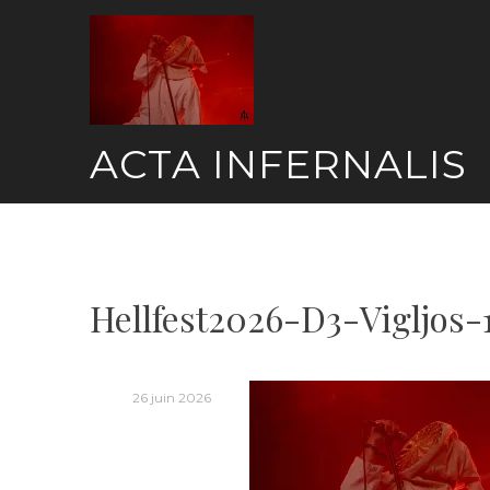
Skip
to
content
ACTA INFERNALIS
Hellfest2026-D3-Vigljos-
26 juin 2026