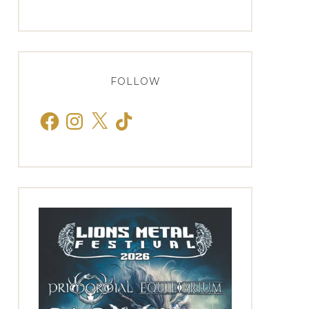
FOLLOW
Facebook
Instagram
X
TikTok