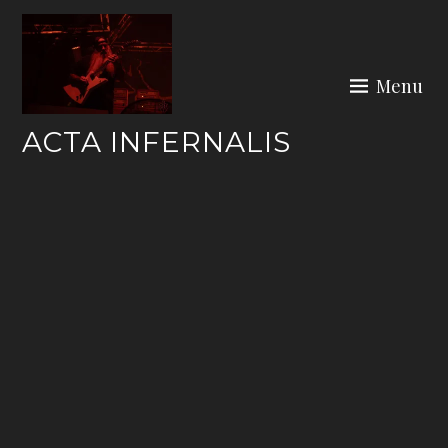
Skip
to
content
Menu
ACTA INFERNALIS