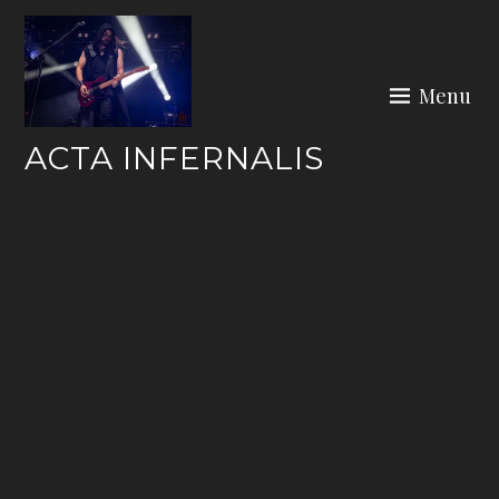
Skip
to
content
Menu
ACTA INFERNALIS