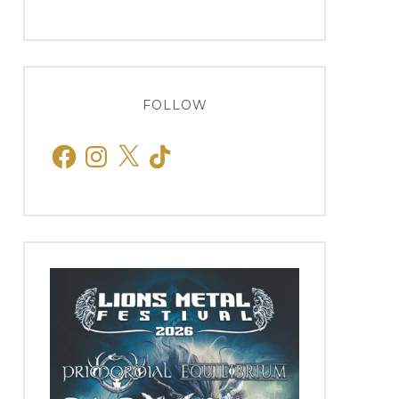
FOLLOW
Facebook
Instagram
X
TikTok