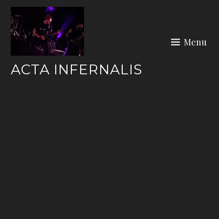
Skip
to
content
Menu
ACTA INFERNALIS