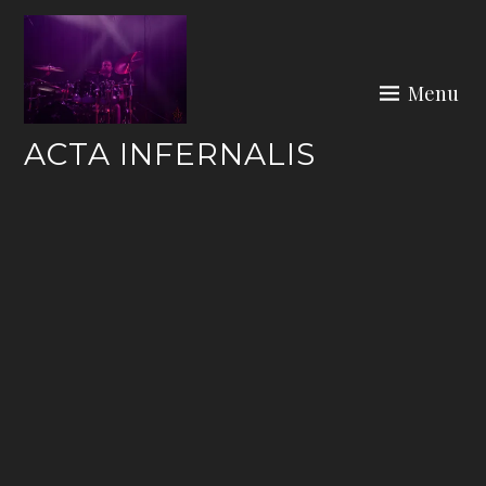
Skip
to
content
Menu
ACTA INFERNALIS