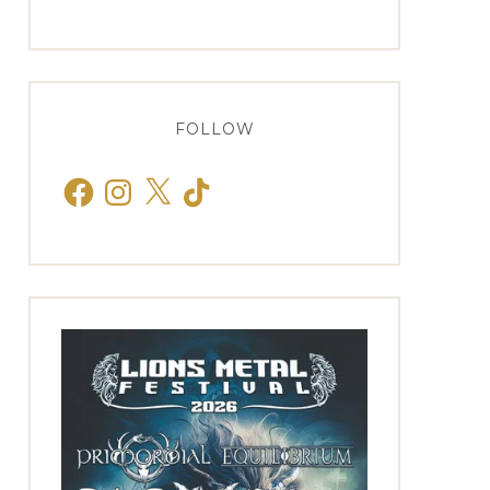
FOLLOW
Facebook
Instagram
X
TikTok