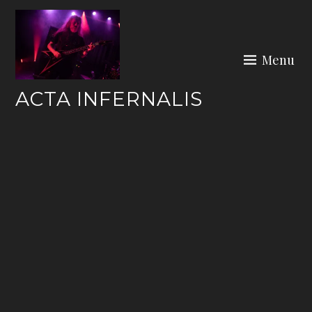
Skip
to
content
Menu
ACTA INFERNALIS