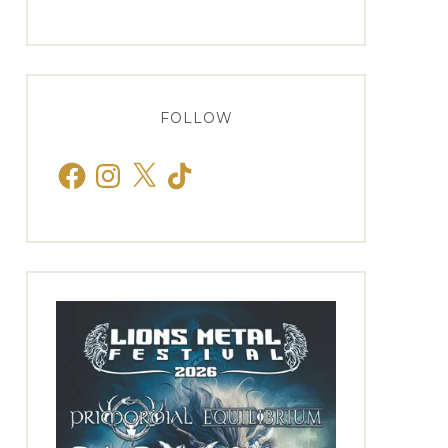
FOLLOW
Facebook
Instagram
X
TikTok