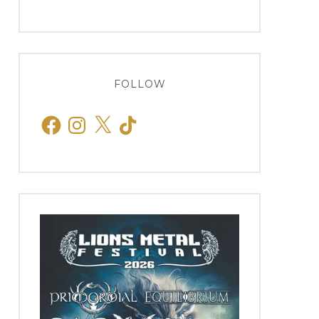
FOLLOW
Facebook
Instagram
X
TikTok