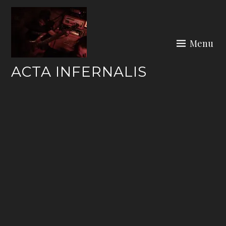
Skip
to
content
Menu
ACTA INFERNALIS