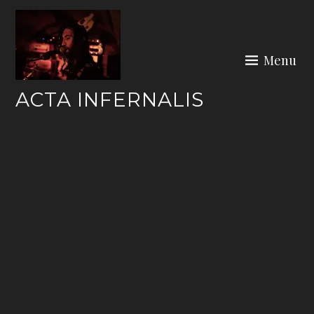
Skip
to
content
Menu
ACTA INFERNALIS