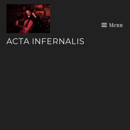
Skip
to
content
Menu
ACTA INFERNALIS