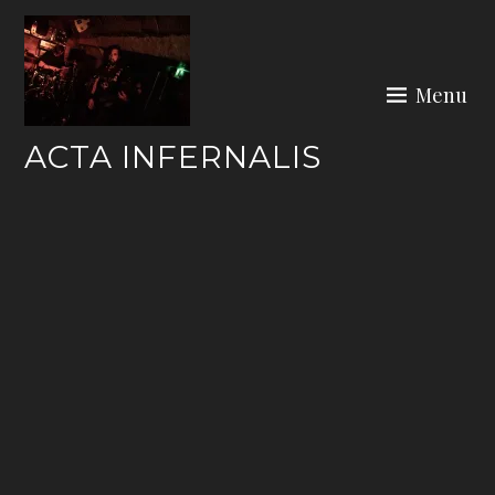
Skip
to
content
Menu
ACTA INFERNALIS