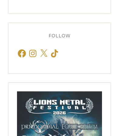
FOLLOW
Facebook
Instagram
X
TikTok