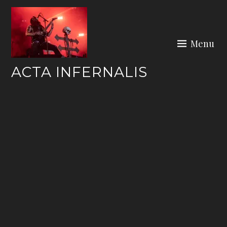
Skip
to
content
Menu
ACTA INFERNALIS