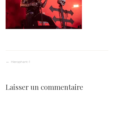
Navigation
Hierophant-1
de
Laisser un commentaire
l’article