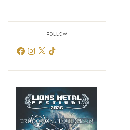
FOLLOW
Facebook
Instagram
X
TikTok