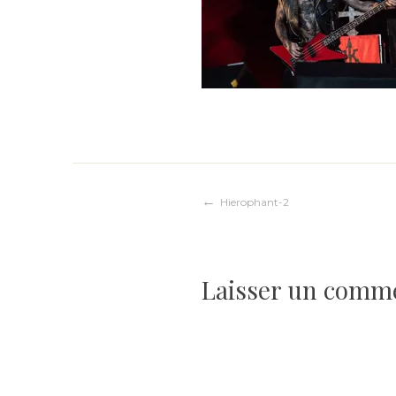
Navigation
Hierophant-2
de
Laisser un comm
l’article