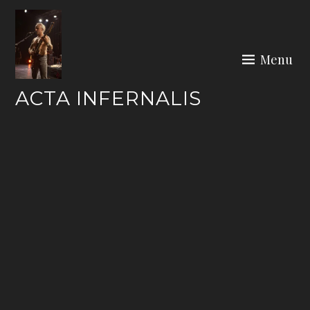
Skip
to
content
Menu
ACTA INFERNALIS