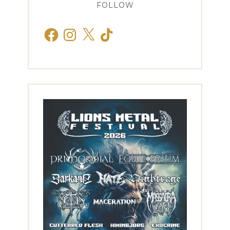
FOLLOW
Facebook
Instagram
X
TikTok