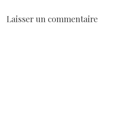
de
l’article
Laisser un commentaire