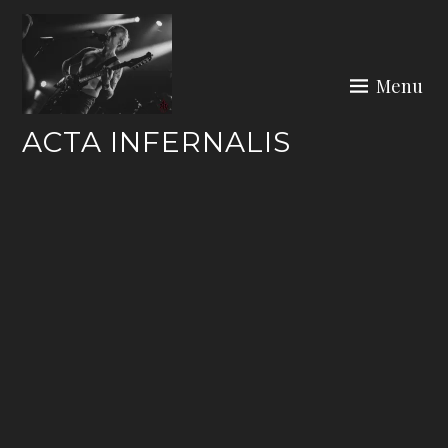
Skip
to
content
Menu
ACTA INFERNALIS