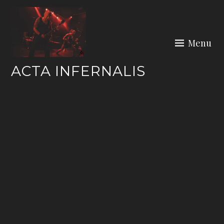
Skip
to
content
Menu
ACTA INFERNALIS