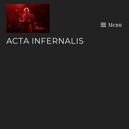
Skip
to
content
Menu
ACTA INFERNALIS