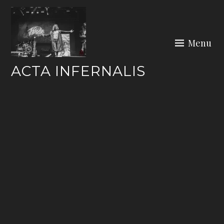
Skip
to
content
Menu
ACTA INFERNALIS