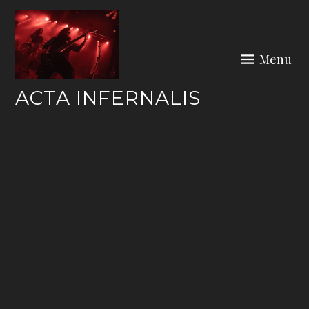
Skip
to
content
Menu
ACTA INFERNALIS