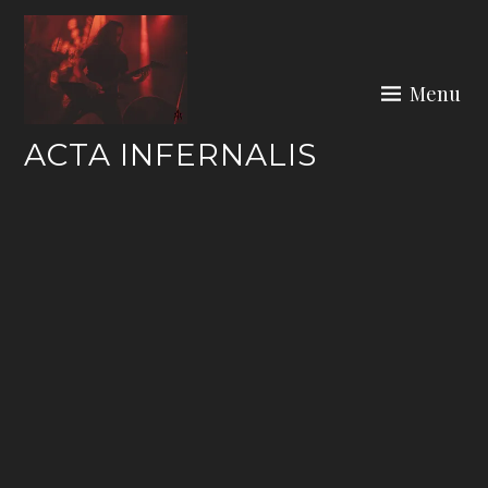
Skip
to
content
Menu
ACTA INFERNALIS