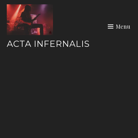
Skip
to
content
Menu
ACTA INFERNALIS