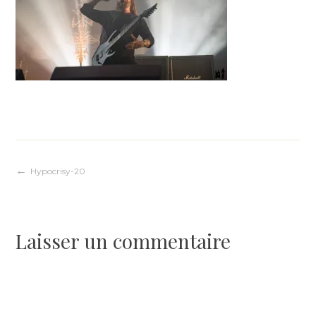
Navigation
Hypocrisy-20
de
Laisser un commentaire
l’article