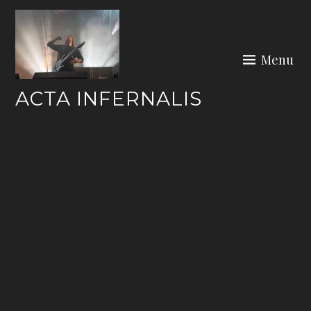
Skip
to
content
Menu
ACTA INFERNALIS