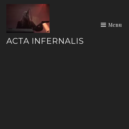
Skip
to
content
Menu
ACTA INFERNALIS