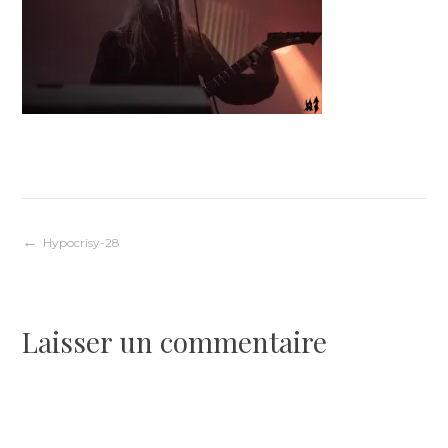
Navigation
Hypocrisy-28
de
Laisser un commentaire
l’article