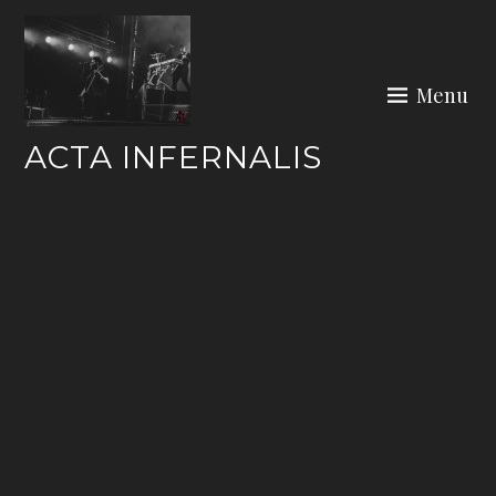
Skip
to
content
Menu
ACTA INFERNALIS