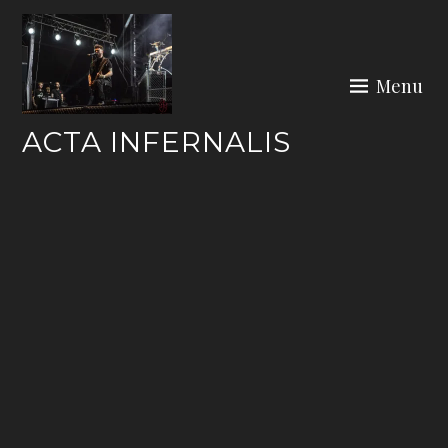
Skip
to
content
Menu
ACTA INFERNALIS