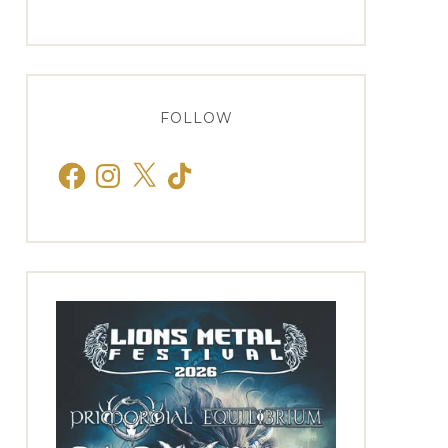
FOLLOW
Facebook
Instagram
X
TikTok