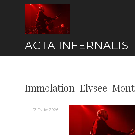
Skip
to
content
ACTA INFERNALIS
Immolation-Elysee-Mont
13 février 2026