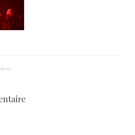
026-10
entaire