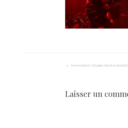
Navigation
Immolation-Elysee-Montmartre2
de
Laisser un comm
l’article