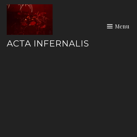
Skip
to
content
Menu
ACTA INFERNALIS