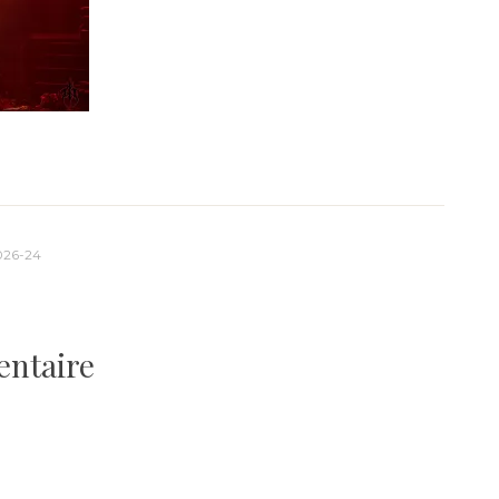
026-24
entaire