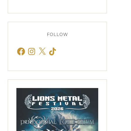
FOLLOW
Facebook
Instagram
X
TikTok