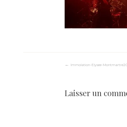
Navigation
Immolation-Elysee-Montmartre2
de
Laisser un comm
l’article