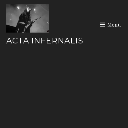
Skip
to
content
Menu
ACTA INFERNALIS