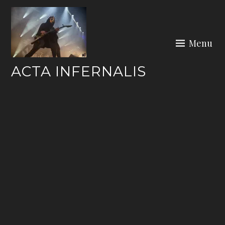
Skip
to
content
Menu
ACTA INFERNALIS