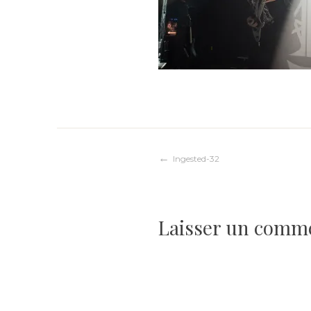
Navigation
Ingested-32
de
Laisser un comm
l’article