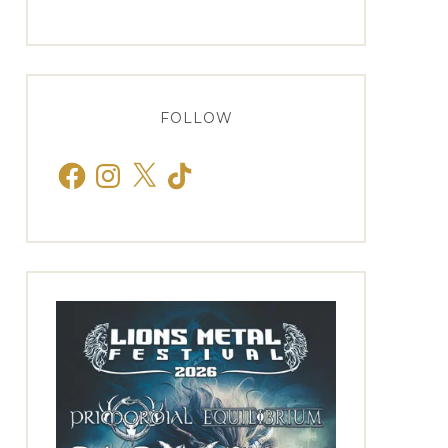
FOLLOW
Facebook
Instagram
X
TikTok