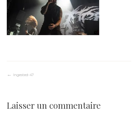
Navigation
Ingested-47
de
Laisser un commentaire
l’article