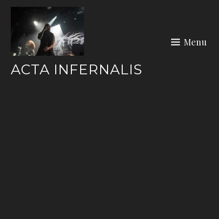
Skip
to
content
Menu
ACTA INFERNALIS