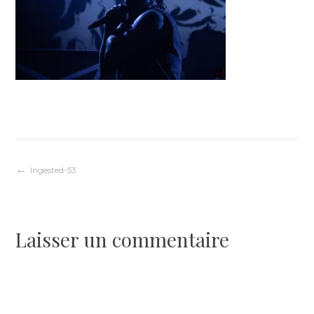
Navigation
Ingested-53
de
Laisser un commentaire
l’article