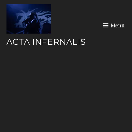
Skip
to
content
Menu
ACTA INFERNALIS