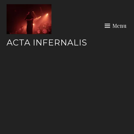
Skip
to
content
Menu
ACTA INFERNALIS