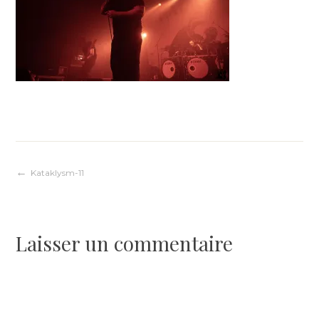
Navigation
Kataklysm-11
de
Laisser un commentaire
l’article