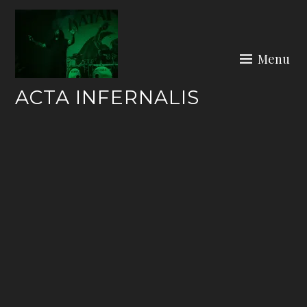
Skip
to
content
Menu
ACTA INFERNALIS