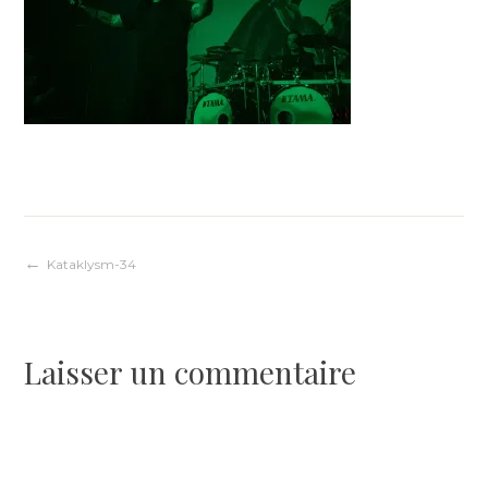
Navigation
Kataklysm-34
de
Laisser un commentaire
l’article