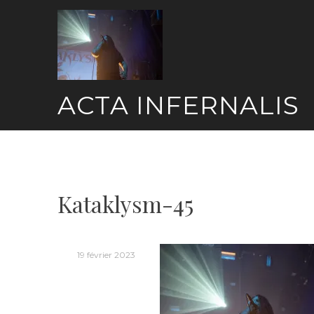
Skip
to
content
ACTA INFERNALIS
Kataklysm-45
19 février 2023