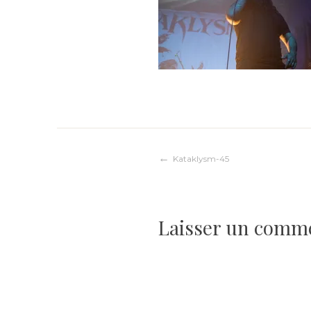
Navigation
Kataklysm-45
de
Laisser un comm
l’article