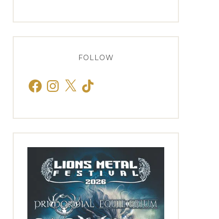
FOLLOW
Facebook
Instagram
X
TikTok