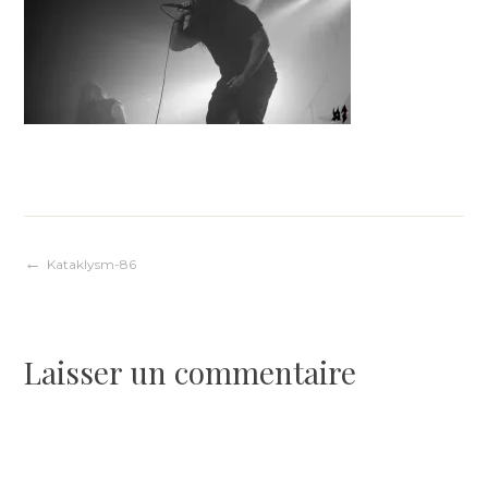
Navigation
Kataklysm-86
de
Laisser un commentaire
l’article