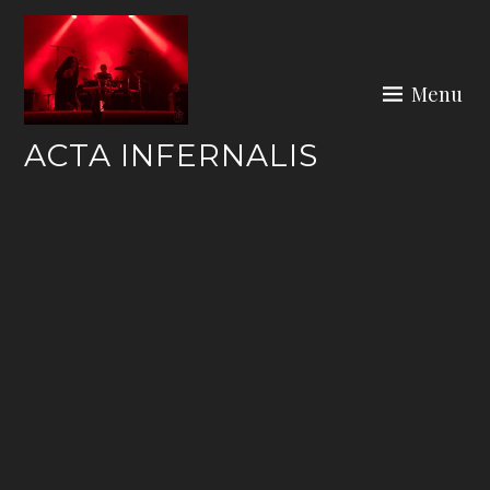
Skip
to
content
Menu
ACTA INFERNALIS