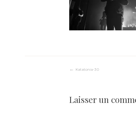
Navigation
Katatonia-30
de
Laisser un comm
l’article