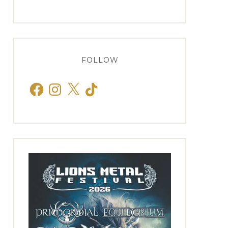
FOLLOW
Facebook
Instagram
X
TikTok