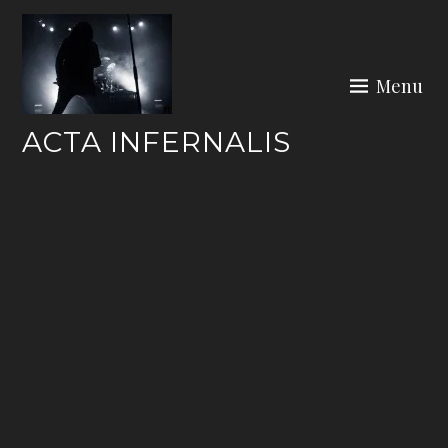
Skip
to
content
Menu
ACTA INFERNALIS