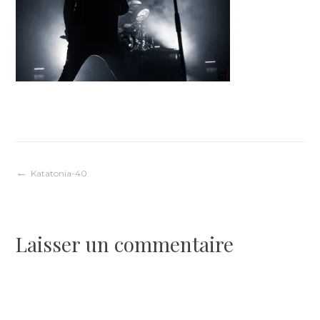
Navigation
Katatonia-40
de
Laisser un commentaire
l’article