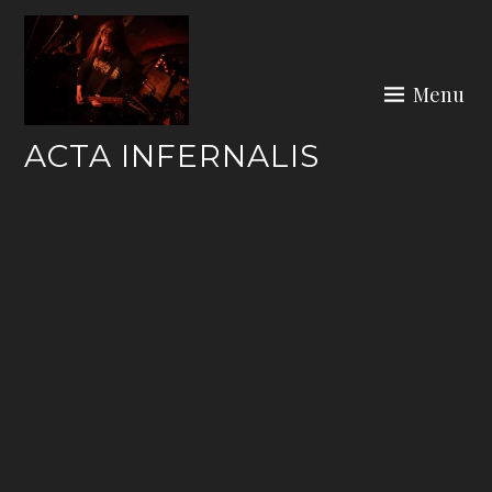
Skip
to
content
Menu
ACTA INFERNALIS