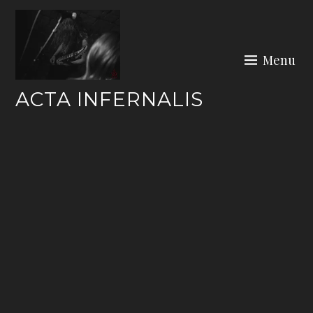
Skip
to
content
Menu
ACTA INFERNALIS