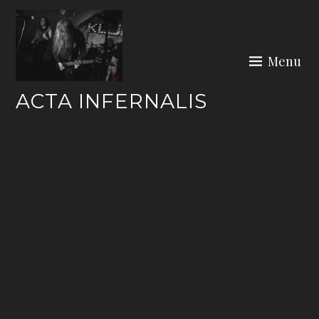
Skip
to
content
Menu
ACTA INFERNALIS