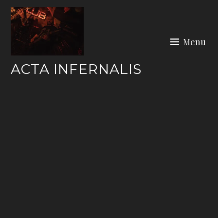
Skip
to
content
Menu
ACTA INFERNALIS