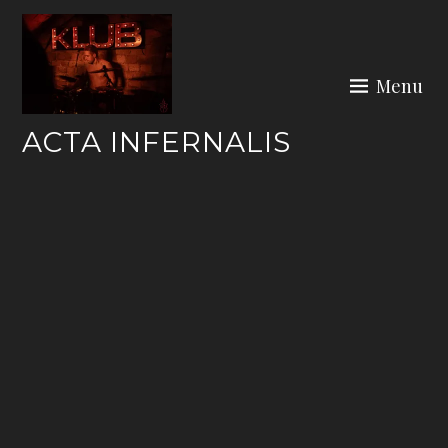
Skip
to
content
Menu
ACTA INFERNALIS